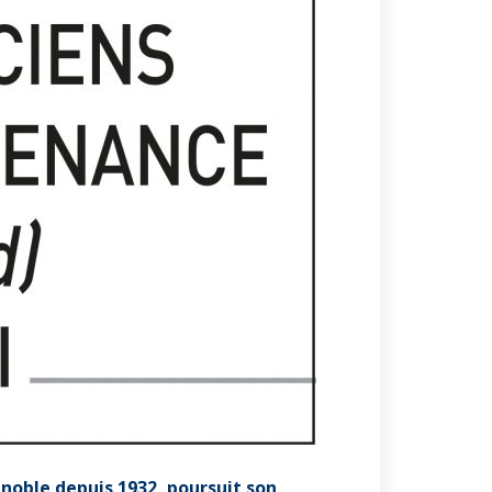
noble depuis 1932, poursuit son