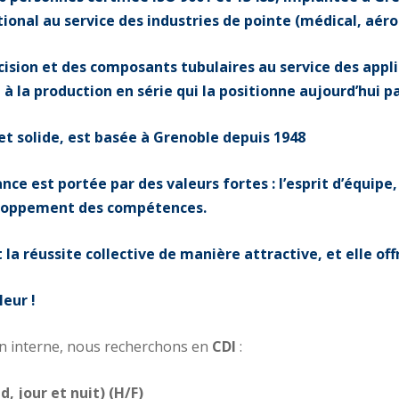
ional au service des industries de pointe (médical, aéro
cision et des composants tubulaires au service des appl
é à la production en série qui la positionne aujourd’hui 
t solide, est basée à Grenoble depuis 1948
e est portée par des valeurs fortes : l’esprit d’équipe, l
veloppement des compétences.
 réussite collective de manière attractive, et elle offr
leur !
 en interne, nous recherchons en
CDI
:
 jour et nuit) (H/F)