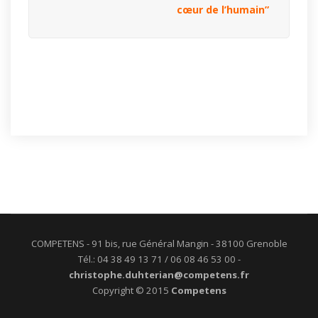
cœur de l’humain”
COMPETENS - 91 bis, rue Général Mangin - 38100 Grenoble
Tél.: 04 38 49 13 71 / 06 08 46 53 00 -
christophe.duhterian@competens.fr
Copyright © 2015
Competens