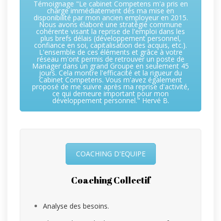
Témoignage "Le cabinet Competens m'a pris en
charge immédiatement dès ma mise en
disponibilité par mon ancien employeur en 2015.
Nous avons élaboré une stratégie commune
cohérente visant la reprise de l'emploi dans les
plus brefs délais (développement personnel,
confiance en soi, capitalisation des acquis, etc.).
L'ensemble de ces éléments et grâce à votre
réseau m'ont permis de retrouver un poste de
Manager dans un grand Groupe en seulement 45
jours. Cela montre l'efficacité et la rigueur du
Cabinet Competens. Vous m'avez également
proposé de me suivre après ma reprise d'activité,
ce qui demeure important pour mon
développement personnel." Hervé B.
COACHING D'EQUIPE
Coaching Collectif
Analyse des besoins.