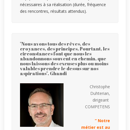
nécessaires à sa réalisation (durée, fréquence
des rencontres, résultats attendus).
"Nous avons tous des rêves, des
croyances, des principes. Pourtant, les
circonstances font que nous les
abandonnons souvent en chemin, que
nous laissons des excuses plus ou moins
valables prendre le dessus sur nos
aspirations". Ghandi
Christophe
Duhterian,
dirigeant
COMPETENS
” Notre
métier est au