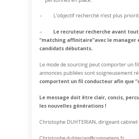
personnes en place.
– L’objectif recherché n’est plus priorita
–
Le recruteur recherche avant tout 
“matching affinitaire”avec le manager 
candidats débutants.
Le mode de sourcing peut comporter un filt
annonces publiées sont soigneusement réd
comportent un fil conducteur afin que “
Le message doit être clair, concis, per
les nouvelles générations !
Christophe DUHTERIAN, dirigeant cabin
Christophe.duhterian@competens.fr