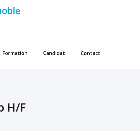
noble
Formation
Candidat
Contact
b H/F