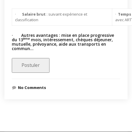
·
Salaire brut
: suivant expérience et
·
Temps d
classification
avec ART
· Autres avantages : mise en place progressive
ème
du 13
mois, intéressement, chèques déjeuner,
mutuelle, prévoyance, aide aux transports en
commun…
No Comments