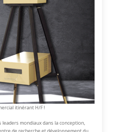
cial itinérant H/F !
 leaders mondiaux dans la conception,
Centre de recherche et développement du