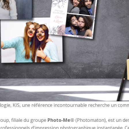
ogie, KIS, une référence incontournable recherche un commer
oup, filiale du groupe
Photo-Me®
(Photomaton), est un des
 professionnels d’impression photographique instantanée. 